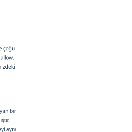
le çoğu
allow,
nizdeki
ayan bir
ştır.
yi aynı