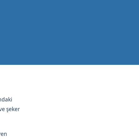
ındaki
 ve şeker
yen