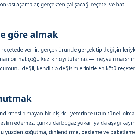
 sonrası aşamalar, gerçekten çalışacağı reçete, ve hat
ye göre almak
reçetede verilir; gerçek üründe gerçek tip değişimleriy
nan bir hat çoğu kez ikinciyi tutamaz — meyveli marshm
simumunu değil, kendi tip değişimlerinizle en kötü reçete
unutmak
endirmesi olmayan bir pişirici, yeterince uzun tüneli olm
teslim edemez, çünkü darboğaz yukarı ya da aşağı kaymı
er, bu yüzden soğutma, dinlendirme, besleme ve paketleme