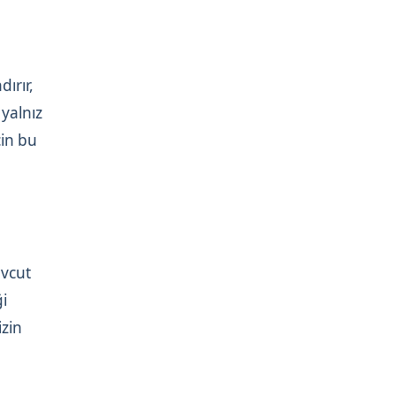
ırır,
 yalnız
çin bu
evcut
ği
izin