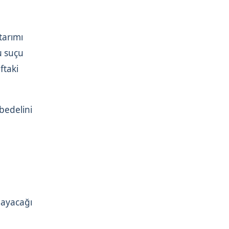
tarımı
u suçu
ftaki
 bedelini
mayacağı