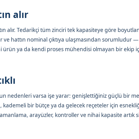
ın alır
 alır. Tedarikçi tüm zinciri tek kapasiteye göre boyutland
eder ve hattın nominal çıktıya ulaşmasından sorumludur —
ni ürün ya da kendi proses mühendisi olmayan bir ekip i
ıklı
n nedenleri varsa işe yarar: genişlettiğiniz güçlü bir m
fı, kademeli bir bütçe ya da gelecek reçeteler için esnekli
amanlama, arayüzler, kontroller ve nihai kapasite artık s