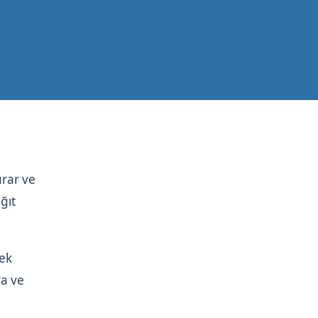
urar ve
ğıt
tek
za ve