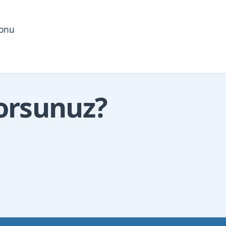
yonu
yorsunuz?