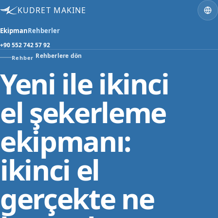
KUDRET MAKINE
Ekipman
Rehberler
+90 552 742 57 92
Rehberlere dön
Rehber
Yeni ile ikinci
el şekerleme
ekipmanı:
ikinci el
gerçekte ne