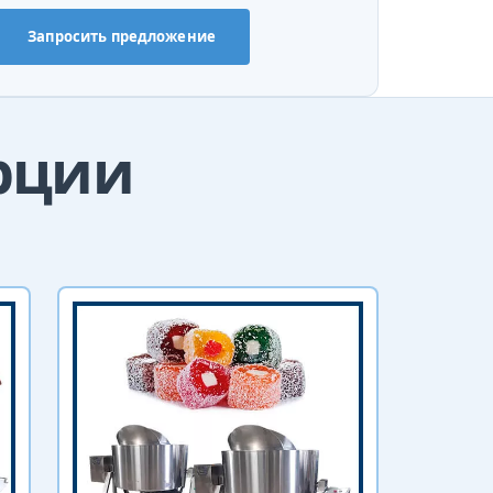
Запросить предложение
урции