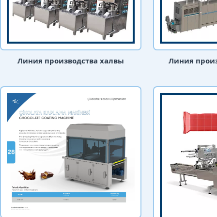
Линия производства халвы
Линия прои