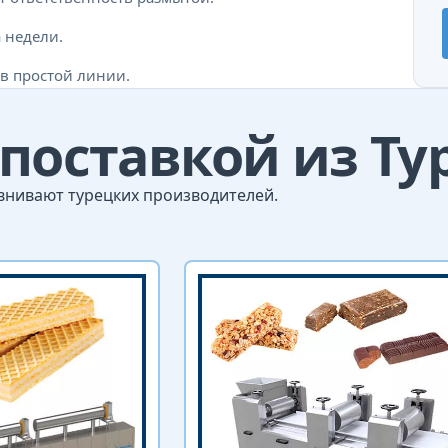
 недели.
 в простой линии.
 поставкой из Т
внивают турецких производителей.