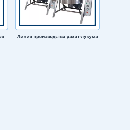
ов
Линия производства рахат-лукума