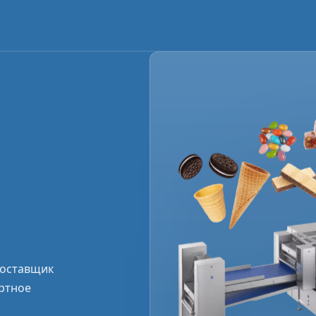
поставщик
ртное