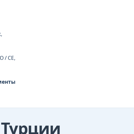
,
 / CE,
ументы
 Турции