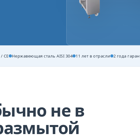
/ CE
Нержавеющая сталь AISI 304
11 лет в отрасли
2 года гара
бычно не в
 размытой