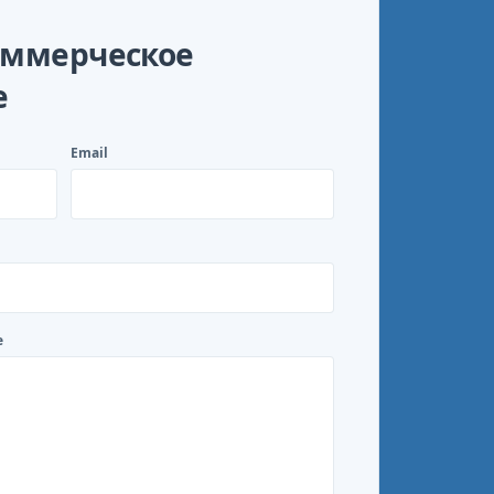
оммерческое
е
Email
е