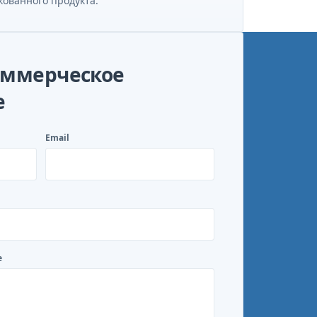
кованного продукта.
оммерческое
е
Email
е