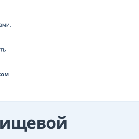
ами.
ять
сом
 пищевой