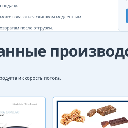
 подачу.
и может оказаться слишком медленным.
звратам после отгрузки.
занные произво
одукта и скорость потока.