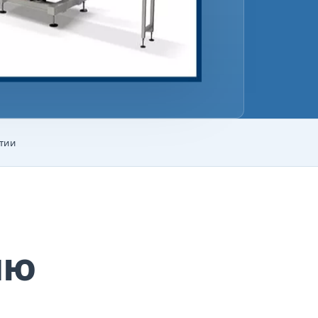
нтии
ию