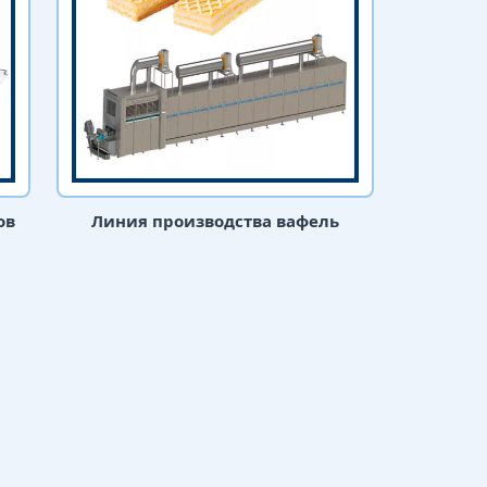
ов
Линия производства вафель