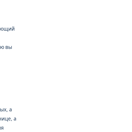
рующий
ую вы
ых, а
нице, а
ия