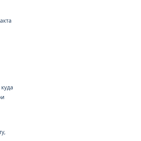
акта
,
 куда
ри
,
у,