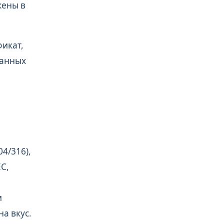
жены в
икат,
данных
4/316),
С,
и
а вкус.