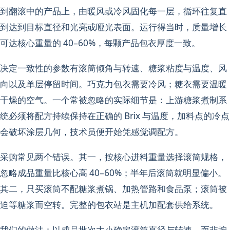
到翻滚中的产品上，由暖风或冷风固化每一层，循环往复直
到达到目标直径和光亮或哑光表面。运行得当时，质量增长
可达核心重量的 40–60%，每颗产品包衣厚度一致。
决定一致性的参数有滚筒倾角与转速、糖浆粘度与温度、风
向以及单层停留时间。巧克力包衣需要冷风；糖衣需要温暖
干燥的空气。一个常被忽略的实际细节是：上游糖浆煮制系
统必须将配方持续保持在正确的 Brix 与温度，加料点的冷点
会破坏涂层几何，技术员便开始凭感觉调配方。
采购常见两个错误。其一，按核心进料重量选择滚筒规格，
忽略成品重量比核心高 40–60%；半年后滚筒就明显偏小。
其二，只买滚筒不配糖浆煮锅、加热管路和食品泵；滚筒被
迫等糖浆而空转。完整的包衣站是主机加配套供给系统。
我们的做法：以成品批次大小确定滚筒直径与转速，而非按