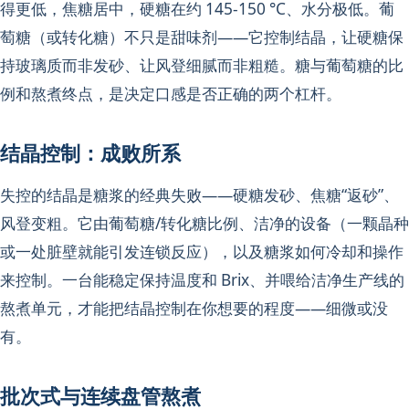
得更低，焦糖居中，硬糖在约 145-150 °C、水分极低。葡
萄糖（或转化糖）不只是甜味剂——它控制结晶，让硬糖保
持玻璃质而非发砂、让风登细腻而非粗糙。糖与葡萄糖的比
例和熬煮终点，是决定口感是否正确的两个杠杆。
结晶控制：成败所系
失控的结晶是糖浆的经典失败——硬糖发砂、焦糖“返砂”、
风登变粗。它由葡萄糖/转化糖比例、洁净的设备（一颗晶种
或一处脏壁就能引发连锁反应），以及糖浆如何冷却和操作
来控制。一台能稳定保持温度和 Brix、并喂给洁净生产线的
熬煮单元，才能把结晶控制在你想要的程度——细微或没
有。
批次式与连续盘管熬煮