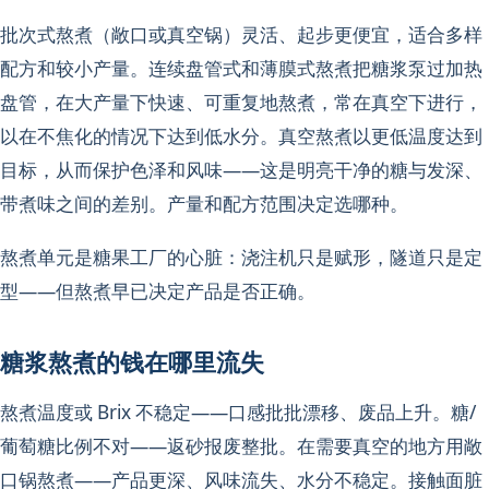
批次式熬煮（敞口或真空锅）灵活、起步更便宜，适合多样
配方和较小产量。连续盘管式和薄膜式熬煮把糖浆泵过加热
盘管，在大产量下快速、可重复地熬煮，常在真空下进行，
以在不焦化的情况下达到低水分。真空熬煮以更低温度达到
目标，从而保护色泽和风味——这是明亮干净的糖与发深、
带煮味之间的差别。产量和配方范围决定选哪种。
熬煮单元是糖果工厂的心脏：浇注机只是赋形，隧道只是定
型——但熬煮早已决定产品是否正确。
糖浆熬煮的钱在哪里流失
熬煮温度或 Brix 不稳定——口感批批漂移、废品上升。糖/
葡萄糖比例不对——返砂报废整批。在需要真空的地方用敞
口锅熬煮——产品更深、风味流失、水分不稳定。接触面脏