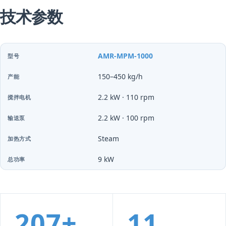
技术参数
AMR-MPM-1000
150–450 kg/h
2.2 kW · 110 rpm
2.2 kW · 100 rpm
Steam
9 kW
207+
11