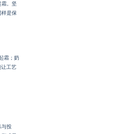
起霜。坚
同样是保
时起霜；奶
能让工艺
陈与投