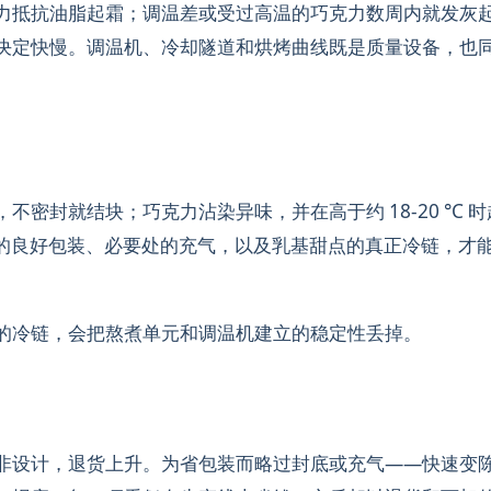
力抵抗油脂起霜；调温差或受过高温的巧克力数周内就发灰
决定快慢。调温机、冷却隧道和烘烤曲线既是质量设备，也
密封就结块；巧克力沾染异味，并在高于约 18-20 °C 
、硬糖的良好包装、必要处的充气，以及乳基甜点的真正冷链，才
的冷链，会把熬煮单元和调温机建立的稳定性丢掉。
非设计，退货上升。为省包装而略过封底或充气——快速变