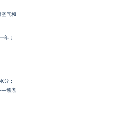
对空气和
一年；
的水分；
——熬煮