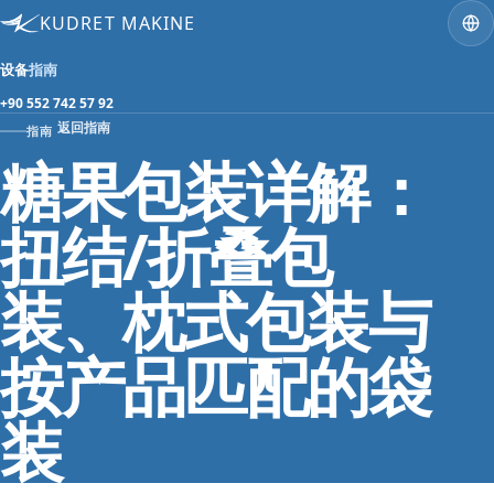
KUDRET MAKINE
设备
指南
+90 552 742 57 92
返回指南
指南
糖果包装详解：
扭结/折叠包
装、枕式包装与
按产品匹配的袋
装