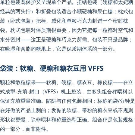
单粒包装既保护又呈现单个产品。扭结包装（硬糖和太妃糖
经典的两头拧）和折叠包装适合小颗硬糖和果仁糖；枕式包
装（卧式包装）把棒、威化和单粒巧克力封进一个密封枕
袋。枕式包装对保质期很重要，因为它把每一粒都对空气和
水分密封——这正是硬糖和巧克力所需。包装不只是品牌；
在吸湿和含脂的糖果上，它是保质期体系的一部分。
袋装：软糖、硬糖和糖衣豆用 VFFS
颗粒和散粒糖果——软糖、硬糖、糖衣豆、橡皮糖——在立
式成型-充填-封口（VFFS）机上袋装，由多头组合秤喂料以
保证充填重量准确。陷阱与任何包装相同：标称的袋/分钟是
在好做的产品上测的；发黏的软糖、带粉的糖衣豆或不规则
形状都更慢，除非喂料和称重选型正确。组合秤是包装规格
的一部分，而非附件。