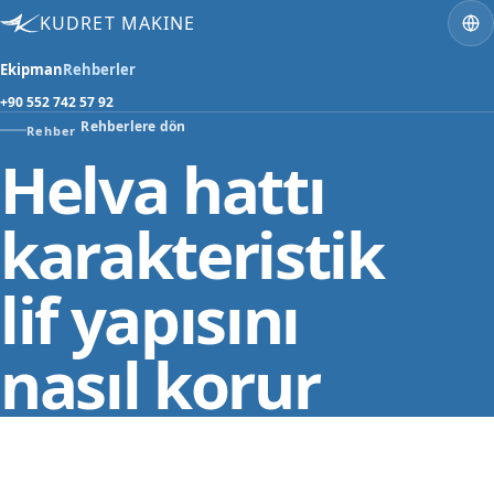
KUDRET MAKINE
Ekipman
Rehberler
+90 552 742 57 92
Rehberlere dön
Rehber
Helva hattı
karakteristik
lif yapısını
nasıl korur