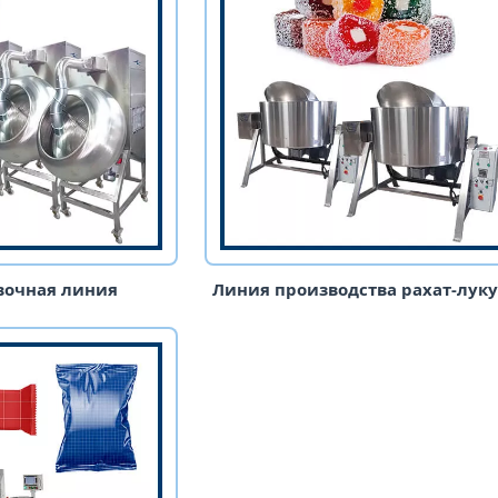
очная линия
Линия производства рахат-лук