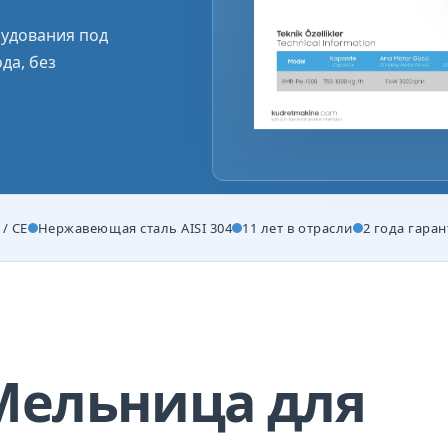
удования под
да, без
/ CE
Нержавеющая сталь AISI 304
11 лет в отрасли
2 года гара
Мельница для