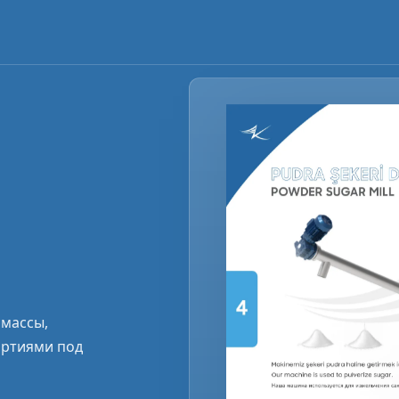
 массы,
артиями под