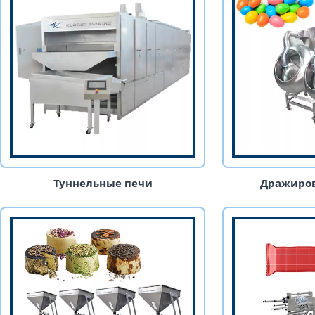
Туннельные печи
Дражиров