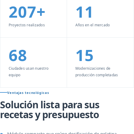
207+
11
Proyectos realizados
Años en el mercado
68
15
Ciudades usan nuestro
Modernizaciones de
equipo
producción completadas
Ventajas tecnológicas
Solución lista para sus
recetas y presupuesto
Módulo compacto que reúne dosificación de gelatina,