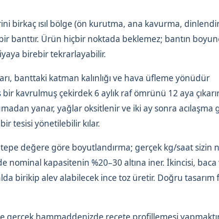
ini birkaç ısıl bölge (ön kurutma, ana kavurma, dinlend
 bir banttır. Ürün hiçbir noktada beklemez; bantın boyun
aya birebir tekrarlayabilir.
ları, banttaki katman kalınlığı ve hava üfleme yönüdür
ir kavrulmuş çekirdek 6 aylık raf ömrünü 12 aya çıkarır
umadan yanar, yağlar oksitlenir ve iki ay sonra acılaşma 
 tesisi yönetilebilir kılar.
findeki tepe değere göre boyutlandırma; gerçek kg/saat sizin
nominal kapasitenin %20–30 altına iner. İkincisi, baca 
a birikip alev alabilecek ince toz üretir. Doğru tasarım f
nce gerçek hammaddenizde reçete profillemesi yapmaktı