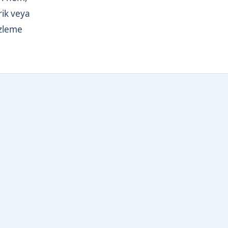
rik veya
izleme