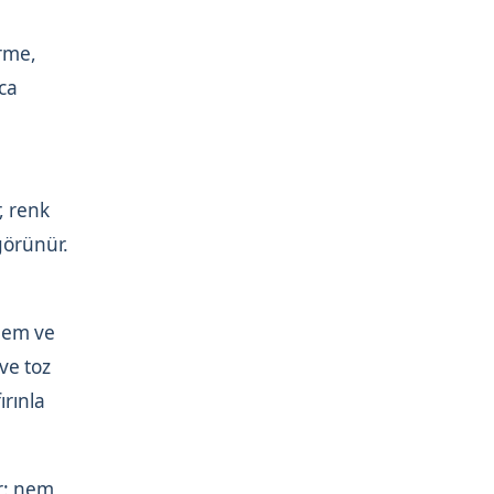
irme,
ca
, renk
görünür.
 nem ve
ve toz
ırınla
r: nem,