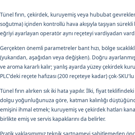
Tünel fırın, çekirdek, kuruyemiş veya hububat gevrekler
soğutma) içinden kontrollü hava akışıyla taşıyan sürekli
eğriyi ayarlayan operatör aynı reçeteyi vardiyadan vardiy
Gerçekten önemli parametreler bant hızı, bölge sıcaklık
(yukarıdan, aşağıdan veya değişken). Doğru ayarlanmış b
ve aroma kararlı kalır; yanlış ayarda yüzey çekirdek kur
PLC'deki reçete hafızası (200 reçeteye kadar) çok-SKU'lu bir
Tünel fırın alırken sık iki hata yapılır. İlki, fiyat tekli
dolgu yoğunluğunuza göre, katman kalınlığı düştüğünde 
emişini ihmal etmek; kuruyemiş ve çekirdek hatları kanald
birlikte emiş ve servis kapaklarını da belirler.
Pratik yaklaşımımız teknik şartnameyi sabitlemeden ö