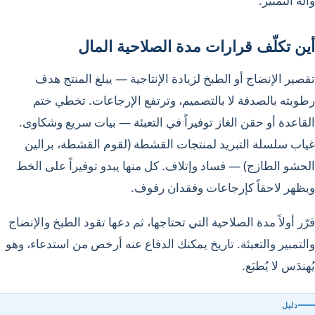
وآلة التمبير.
أين تكلّف قرارات مدة الصلاحية المال
تقصير الإنضاج أو الطبخ لزيادة الإنتاجية — يبلغ المنتج هدف
رطوبته بالصدفة لا بالتصميم، وترتفع الإرجاعات. تخطي ختم
القاعدة أو حقن الغاز توفيراً في التعبئة — بيات سريع وشكاوى.
غياب سلسلة التبريد لمنتجات القشطة (لقوم القشطة، برالين
الحشو الطازج) — فساد وإتلاف. كل منها يبدو توفيراً على الخط
ويظهر لاحقاً كإرجاعات وفقدان رفوف.
قرّر أولاً مدة الصلاحية التي تحتاجها، ثم دعها تقود الطبخ والإنضاج
والتمبير والتعبئة. تاريخ يمكنك الدفاع عنه أرخص من استدعاء، وهو
يُهندَس لا يُطبَع.
دليل