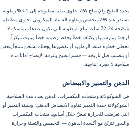
يحدد الطبخ والإنضاج aW. حلوى صلبة مطبوخة إلى 1-3% رطوبة
تستقر عند aW منخفض وتقاوم الفساد الميكروبي؛ حلوى مطاطية
مُنضَجة 24-72 ساعة تبلغ الرطوبة التي تكون عندها متماسكة لا
لزجة؛ ومارشميلو بكثافة خطأ يحفظ رطوبة خطأ ويبيت مبكراً.
تخطي خطوة ضبط الرطوبة أو تقصيرها يجعلك تشحن منتجاً يتعفن
أو يتصلب قبل تاريخه — قسم الطبخ وغرفة الإنضاج أداتا مدة
صلاحية لا مجرد إنتاجية.
الدهن والتمبير والابيضاض
في الشوكولاتة ومنتجات المكسرات، الدهن يحدد مدة الصلاحية.
الشوكولاتة جيدة التمبير تقاوم الابيضاض الدهني؛ وسيئة التمبير أو
التي تعرضت للحرارة تبيضّ خلال أسابيع. منتجات المكسرات
والبذور تتزنّخ مع أكسدة الدهون — التحميص والتعبئة وحرارة