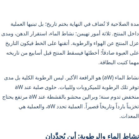
مدة الصلاحية لا تُضاف في النهاية بختم تاريخ؛ بل تبنيها العملية
داخل المنتج. ثلاثة أمور تهيمن: نشاط الماء، استقرار الدهن، ومدى
عزل المنتج عن الهواء والرطوبة. أتقنها على الخط فيكون التاريخ
على العبوة صادقاً؛ أخطئها فيسقط المنتج قبل أسابيع من تاريخه
مهما كتبت البطاقة.
نشاط الماء (aW) هو الرافعة الأكبر. ليس الرطوبة الكلية بل مدى
توفر تلك الرطوبة للميكروبات وللبيات. حلوى صلبة عند aW
منخفض تدوم سنة؛ وبرالين محشو بالقشطة عند aW مرتفع يحتاج
تخزيناً بارداً وتاريخاً قصيراً. العملية تحدد aW، والعملية هي
المعدات.
نشاط الماء والرطوبة: أين يُحدَّدان