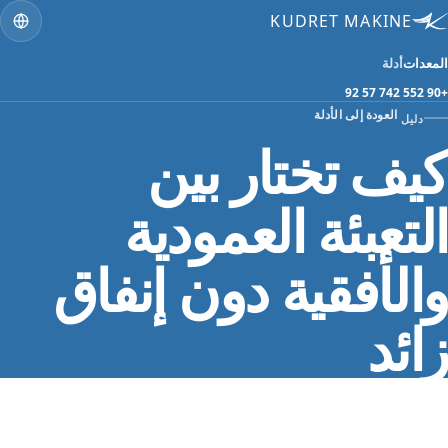
KUDRET MAKINE
المعدات
أدلة
+90 552 742 57 92
العودة إلى الأدلة
دليل
كيف تختار بين
التعبئة العمودية
والأفقية دون إنفاق
زائد