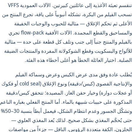
تنقسم تعبئة الأغذية إلى عائلتين كبيرتين. الآلات العمودية VFFS
تسحب الفيلم من البكرة، تشكله أنبوبياً على ياقة، تجرع المنتج من
الأعلى ثم تحكم الإغلاق — مثالية للحبوب والوجبات الخفيفة
والمساحيق والقطع المجمدة. الآلات الأفقية flow-pack تجري
بالفيلم والمنتج جنباً إلى جنب وتلف كل قطعة على حدة — مثالية
للألواح والبسكويت وقطع الشوكولاتة المفردة والمنتجات الضيقة
الصلبة. اختيار العائلة الخطأ هو أغلى أخطاء هذه الفئة.
يُطلب عادة وفق مدى عرض الكيس وعرض وسماكة الفيلم
والإنتاجية القصوى (كيس/دقيقة) ونوع الإغلاق (cold seal أو فكوك
أو عجلات دوارة) وخيار حقن الغاز. المصيدة: تتحقق كيس/دقيقة
المذكورة على حبيبات شبيهة بالماء. أما المنتج الفعلي بغباره الناعم
وتشكّل الجسور وعدم انتظام الشكل، فيعمل أبطأ بنسبة 30–50%
حتى يُحجَّم المغذي بشكل صحيح. لذلك يُعد المغذي العلوي —
الحلزون، الكفة متعددة الرؤوس، الناقل — جزءاً من مواصفات