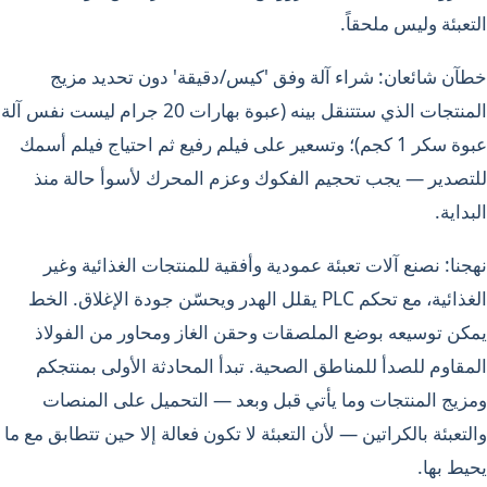
التعبئة وليس ملحقاً.
خطآن شائعان: شراء آلة وفق 'كيس/دقيقة' دون تحديد مزيج
المنتجات الذي ستتنقل بينه (عبوة بهارات 20 جرام ليست نفس آلة
عبوة سكر 1 كجم)؛ وتسعير على فيلم رفيع ثم احتياج فيلم أسمك
للتصدير — يجب تحجيم الفكوك وعزم المحرك لأسوأ حالة منذ
البداية.
نهجنا: نصنع آلات تعبئة عمودية وأفقية للمنتجات الغذائية وغير
الغذائية، مع تحكم PLC يقلل الهدر ويحسّن جودة الإغلاق. الخط
يمكن توسيعه بوضع الملصقات وحقن الغاز ومحاور من الفولاذ
المقاوم للصدأ للمناطق الصحية. تبدأ المحادثة الأولى بمنتجكم
ومزيج المنتجات وما يأتي قبل وبعد — التحميل على المنصات
والتعبئة بالكراتين — لأن التعبئة لا تكون فعالة إلا حين تتطابق مع ما
يحيط بها.