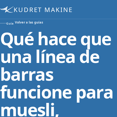
KUDRET MAKINE
Volver a las guías
Guía
Qué hace que
una línea de
barras
funcione para
muesli,