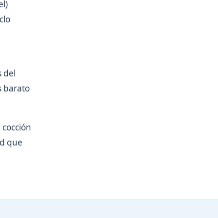
l)
clo
 del
s barato
 cocción
ad que