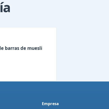
ía
e barras de muesli
Empresa