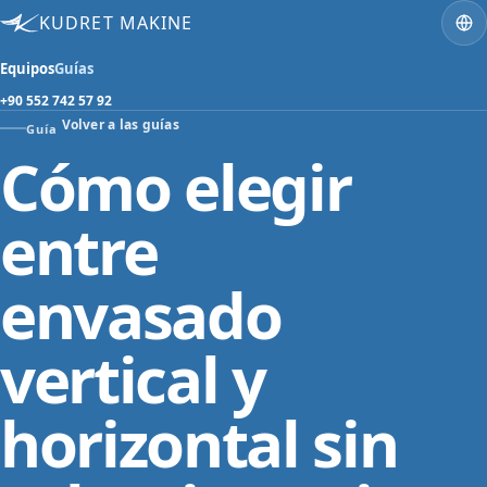
KUDRET MAKINE
Equipos
Guías
+90 552 742 57 92
Volver a las guías
Guía
Cómo elegir
entre
envasado
vertical y
horizontal sin