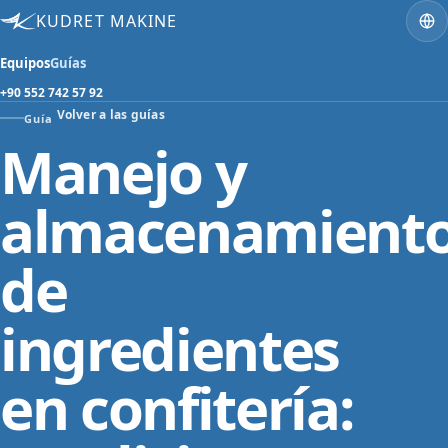
KUDRET MAKINE
Equipos
Guías
+90 552 742 57 92
Volver a las guías
Guía
Manejo y
almacenamient
de
ingredientes
en confitería: