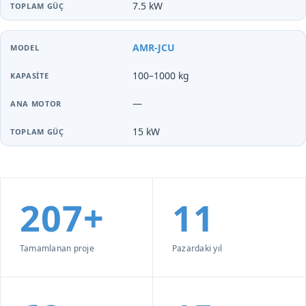
7.5 kW
AMR-JCU
100–1000 kg
—
15 kW
207+
11
Tamamlanan proje
Pazardaki yıl