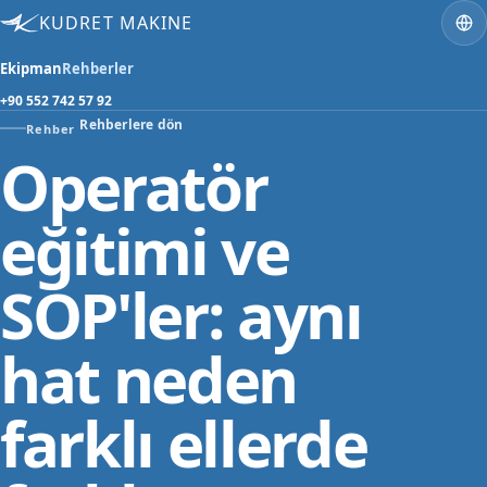
KUDRET MAKINE
Ekipman
Rehberler
+90 552 742 57 92
Rehberlere dön
Rehber
Operatör
eğitimi ve
SOP'ler: aynı
hat neden
farklı ellerde