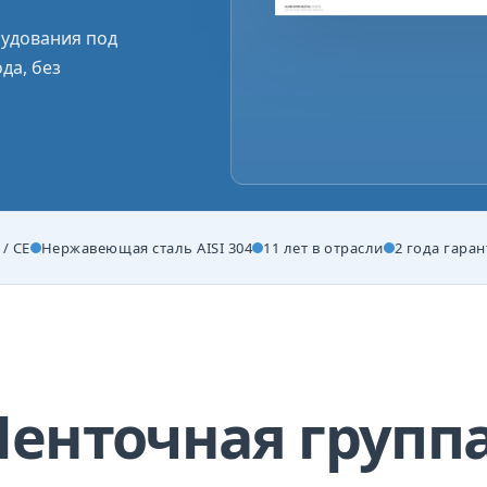
удования под
да, без
/ CE
Нержавеющая сталь AISI 304
11 лет в отрасли
2 года гара
Ленточная групп