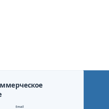
оммерческое
е
Email