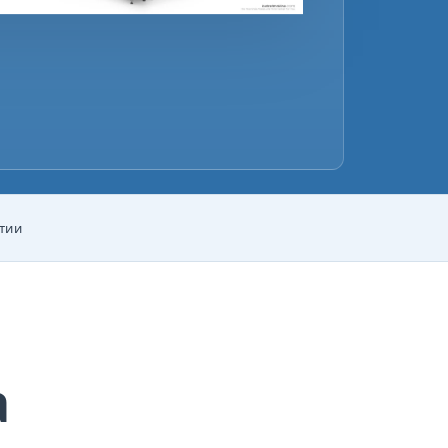
нтии
а