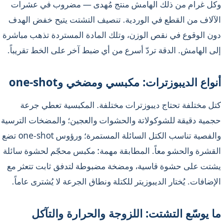
وكل غرام من ذلك الهامش منتج مُهدى — مضروب في عشرات
الآلاف من القطع في الوردية. تنصيف التشتت يتيح خفض الهدف
دون الوقوع في نقص الوزن، وتلك المادة المستردة تذهب مباشرة
إلى الهامش. الدقة تردّ أسرع من أي ضبط آخر على الخط تقريباً.
أنواع الديبوزترات: مكبسي ومضخي وone-shot
كتل مختلفة تحتاج ديبوزترات مختلفة. المكبسية تعطي جرعة
حجمية دقيقة للشوكولاتة والحشوات والعجين؛ والمضخات الترسية
والفصية تناسب الكتل السائلة المستمرة؛ ورؤوس one-shot تضع
القشرة والحشو معاً. المطابقة مهمة: مكبس محجّم لحشوة سائلة
يشتت على حشوة قاسية، ومضخة مضبوطة لتدفق ثابت تتعثر مع
الإضافات. يُختار الديبوزيتر للكتلة ونطاق الجرعة لا يُشترى عاماً.
ما يوسّع التشتت: اللزوجة والحرارة والتآكل