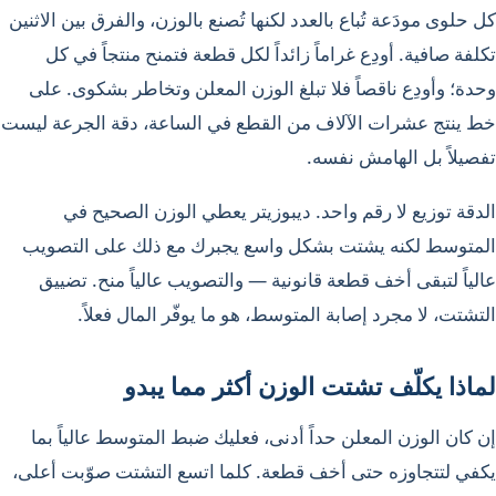
كل حلوى مودَعة تُباع بالعدد لكنها تُصنع بالوزن، والفرق بين الاثنين
تكلفة صافية. أودِع غراماً زائداً لكل قطعة فتمنح منتجاً في كل
وحدة؛ وأودِع ناقصاً فلا تبلغ الوزن المعلن وتخاطر بشكوى. على
خط ينتج عشرات الآلاف من القطع في الساعة، دقة الجرعة ليست
تفصيلاً بل الهامش نفسه.
الدقة توزيع لا رقم واحد. ديبوزيتر يعطي الوزن الصحيح في
المتوسط لكنه يشتت بشكل واسع يجبرك مع ذلك على التصويب
عالياً لتبقى أخف قطعة قانونية — والتصويب عالياً منح. تضييق
التشتت، لا مجرد إصابة المتوسط، هو ما يوفّر المال فعلاً.
لماذا يكلّف تشتت الوزن أكثر مما يبدو
إن كان الوزن المعلن حداً أدنى، فعليك ضبط المتوسط عالياً بما
يكفي لتتجاوزه حتى أخف قطعة. كلما اتسع التشتت صوّبت أعلى،