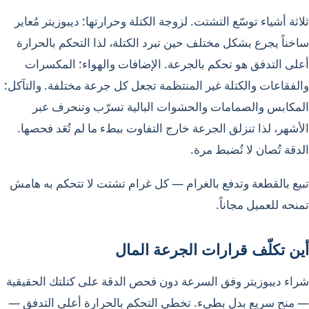
ثلاثة أشياء توسّع التشتت. لزوجة الكتلة وحرارتها: ديبوزيتر مُعاير
ساخناً يجرع بشكل مختلف حين تبرد الكتلة، لذا التحكم بالحرارة
أعلى التدفق هو تحكم بالجرعة. الإضافات والهواء: المكسرات
والفقاعات والكتلة غير المنتظمة تجعل كل جرعة مختلفة. والتآكل:
المكابس والصمامات والحشوات البالية تسرّب وتنحرف عبر
الأشهر، لذا تنزلق الجرعة خارج التفاوت ببطء ما لم تُعَد فحصها.
الدقة تُصان لا تُضبط مرة.
تبيع بالقطعة وتدفع بالغرام — كل غرام تشتت لا تتحكم به هامش
تمنحه للعميل مجاناً.
أين تكلّف قرارات الجرعة المال
شراء ديبوزيتر وفق السرعة دون فحص الدقة على كتلتك الحقيقية
— منح سريع بدل بطيء. تخطي التحكم بالحرارة أعلى التدفق —