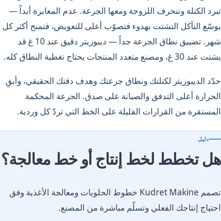
تبرد الكتلة وتنحرف اللزوجة ومعها الجرعة. عدم المعايرة أبداً —
يوسّع التآكل التشتت بهدوء فتصوّب أعلى للتعويض، فتمنح أكثر كل
شهر. تضييق نطاق الجرعة جداً — ديبوزيتر دقيق عند 10 غ قد
يشتت عند 30 غ، ومصنع متعدد المنتجات يحتاج تغطية النطاق كله.
حدّد الديبوزيتر لكتلتك ونطاق جرعتك وهدف دقتك الحقيقي، وأبقِ
الحرارة أعلى التدفق والصيانة على صدق. الجرعة المحكمة
المستقرة من القرارات القليلة على الخط التي تردّ كل وردية.
دليل
هل تخطط لخط إنتاج أو خط معالجة؟
تصمم Kudret Makine خطوط الحلويات ومعالجة الأغذية وفق
احتياج إنتاجك الفعلي وتسلّم مباشرة من المصنع.