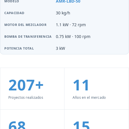
AMR-LBD-50
30 kg/h
1.1 kW · 72 rpm
0.75 kW · 100 rpm
3 kW
207+
11
Proyectos realizados
Años en el mercado
68
15